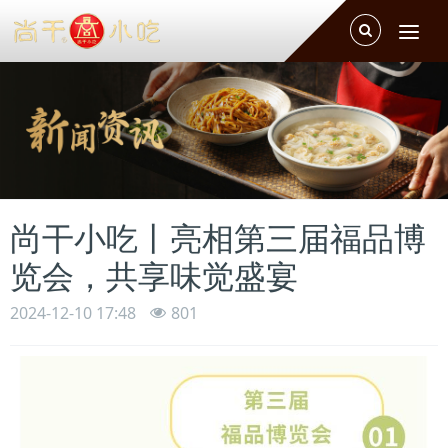
Toggle
Tog
Search
navi
尚干小吃丨亮相第三届福品博
览会，共享味觉盛宴
2024-12-10 17:48
801