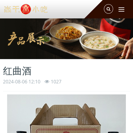
Toggle
Tog
Search
navi
红曲酒
2024-08-06 12:10
1027