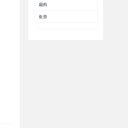
扁肉
鱼滑