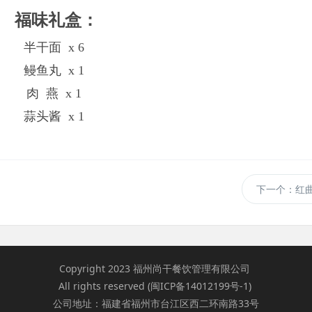
福味礼盒：
半干面 x 6
鳗鱼丸 x 1
肉 燕 x 1
蒜头酱 x 1
下一个：
红
Copyright 2023 福州尚干餐饮管理有限公司
All rights reserved (
闽ICP备14012199号-1
)
公司地址：福建省福州市台江区西二环南路33号