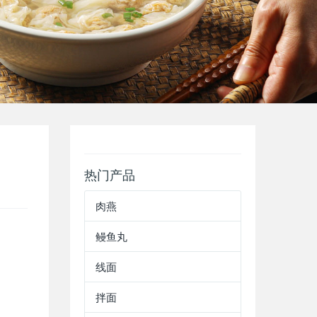
热门产品
肉燕
鳗鱼丸
线面
拌面